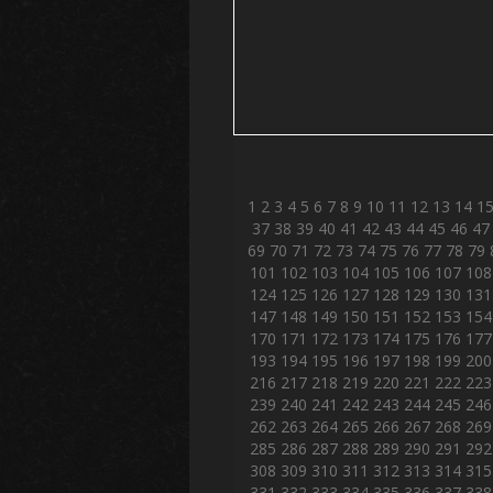
1
2
3
4
5
6
7
8
9
10
11
12
13
14
1
37
38
39
40
41
42
43
44
45
46
47
69
70
71
72
73
74
75
76
77
78
79
101
102
103
104
105
106
107
108
124
125
126
127
128
129
130
131
147
148
149
150
151
152
153
154
170
171
172
173
174
175
176
177
193
194
195
196
197
198
199
200
216
217
218
219
220
221
222
223
239
240
241
242
243
244
245
246
262
263
264
265
266
267
268
269
285
286
287
288
289
290
291
292
308
309
310
311
312
313
314
315
331
332
333
334
335
336
337
338