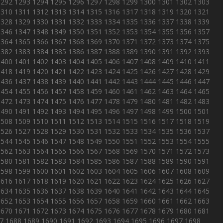
1292
1293
1294
1295
1296
1297
1298
1299
1300
1301
1302
1303
1310
1311
1312
1313
1314
1315
1316
1317
1318
1319
1320
1321
1328
1329
1330
1331
1332
1333
1334
1335
1336
1337
1338
1339
1346
1347
1348
1349
1350
1351
1352
1353
1354
1355
1356
1357
1364
1365
1366
1367
1368
1369
1370
1371
1372
1373
1374
1375
1382
1383
1384
1385
1386
1387
1388
1389
1390
1391
1392
1393
1400
1401
1402
1403
1404
1405
1406
1407
1408
1409
1410
1411
1418
1419
1420
1421
1422
1423
1424
1425
1426
1427
1428
1429
1436
1437
1438
1439
1440
1441
1442
1443
1444
1445
1446
1447
1454
1455
1456
1457
1458
1459
1460
1461
1462
1463
1464
1465
1472
1473
1474
1475
1476
1477
1478
1479
1480
1481
1482
1483
1490
1491
1492
1493
1494
1495
1496
1497
1498
1499
1500
1501
1508
1509
1510
1511
1512
1513
1514
1515
1516
1517
1518
1519
1526
1527
1528
1529
1530
1531
1532
1533
1534
1535
1536
1537
1544
1545
1546
1547
1548
1549
1550
1551
1552
1553
1554
1555
1562
1563
1564
1565
1566
1567
1568
1569
1570
1571
1572
1573
1580
1581
1582
1583
1584
1585
1586
1587
1588
1589
1590
1591
1598
1599
1600
1601
1602
1603
1604
1605
1606
1607
1608
1609
1616
1617
1618
1619
1620
1621
1622
1623
1624
1625
1626
1627
1634
1635
1636
1637
1638
1639
1640
1641
1642
1643
1644
1645
1652
1653
1654
1655
1656
1657
1658
1659
1660
1661
1662
1663
1670
1671
1672
1673
1674
1675
1676
1677
1678
1679
1680
1681
7
1688
1689
1690
1691
1692
1693
1694
1695
1696
1697
1698