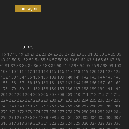
(16973)
5
16
17
18
19
20
21
22
23
24
25
26
27
28
29
30
31
32
33
34
35
36
48
49
50
51
52
53
54
55
56
57
58
59
60
61
62
63
64
65
66
67
68
80
81
82
83
84
85
86
87
88
89
90
91
92
93
94
95
96
97
98
99
100
109
110
111
112
113
114
115
116
117
118
119
120
121
122
123
132
133
134
135
136
137
138
139
140
141
142
143
144
145
146
155
156
157
158
159
160
161
162
163
164
165
166
167
168
169
178
179
180
181
182
183
184
185
186
187
188
189
190
191
192
201
202
203
204
205
206
207
208
209
210
211
212
213
214
215
224
225
226
227
228
229
230
231
232
233
234
235
236
237
238
247
248
249
250
251
252
253
254
255
256
257
258
259
260
261
270
271
272
273
274
275
276
277
278
279
280
281
282
283
284
293
294
295
296
297
298
299
300
301
302
303
304
305
306
307
316
317
318
319
320
321
322
323
324
325
326
327
328
329
330
339
340
341
342
343
344
345
346
347
348
349
350
351
352
353