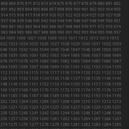
868
869
870
871
872
873
874
875
876
877
878
879
880
881
882
891
892
893
894
895
896
897
898
899
900
901
902
903
904
905
914
915
916
917
918
919
920
921
922
923
924
925
926
927
928
937
938
939
940
941
942
943
944
945
946
947
948
949
950
951
960
961
962
963
964
965
966
967
968
969
970
971
972
973
974
983
984
985
986
987
988
989
990
991
992
993
994
995
996
997
004
1005
1006
1007
1008
1009
1010
1011
1012
1013
1014
1015
1022
1023
1024
1025
1026
1027
1028
1029
1030
1031
1032
1033
1040
1041
1042
1043
1044
1045
1046
1047
1048
1049
1050
1051
1058
1059
1060
1061
1062
1063
1064
1065
1066
1067
1068
1069
1076
1077
1078
1079
1080
1081
1082
1083
1084
1085
1086
1087
1094
1095
1096
1097
1098
1099
1100
1101
1102
1103
1104
1105
1112
1113
1114
1115
1116
1117
1118
1119
1120
1121
1122
1123
1130
1131
1132
1133
1134
1135
1136
1137
1138
1139
1140
1141
1148
1149
1150
1151
1152
1153
1154
1155
1156
1157
1158
1159
1166
1167
1168
1169
1170
1171
1172
1173
1174
1175
1176
1177
1184
1185
1186
1187
1188
1189
1190
1191
1192
1193
1194
1195
1202
1203
1204
1205
1206
1207
1208
1209
1210
1211
1212
1213
1220
1221
1222
1223
1224
1225
1226
1227
1228
1229
1230
1231
1238
1239
1240
1241
1242
1243
1244
1245
1246
1247
1248
1249
1256
1257
1258
1259
1260
1261
1262
1263
1264
1265
1266
1267
1274
1275
1276
1277
1278
1279
1280
1281
1282
1283
1284
1285