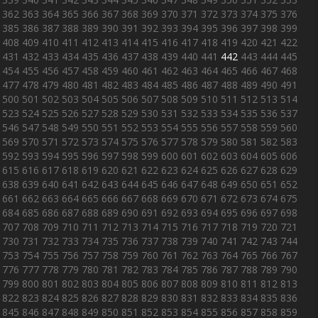
362
363
364
365
366
367
368
369
370
371
372
373
374
375
376
385
386
387
388
389
390
391
392
393
394
395
396
397
398
399
408
409
410
411
412
413
414
415
416
417
418
419
420
421
422
431
432
433
434
435
436
437
438
439
440
441
442
443
444
445
454
455
456
457
458
459
460
461
462
463
464
465
466
467
468
477
478
479
480
481
482
483
484
485
486
487
488
489
490
491
500
501
502
503
504
505
506
507
508
509
510
511
512
513
514
523
524
525
526
527
528
529
530
531
532
533
534
535
536
537
546
547
548
549
550
551
552
553
554
555
556
557
558
559
560
569
570
571
572
573
574
575
576
577
578
579
580
581
582
583
592
593
594
595
596
597
598
599
600
601
602
603
604
605
606
615
616
617
618
619
620
621
622
623
624
625
626
627
628
629
638
639
640
641
642
643
644
645
646
647
648
649
650
651
652
661
662
663
664
665
666
667
668
669
670
671
672
673
674
675
684
685
686
687
688
689
690
691
692
693
694
695
696
697
698
707
708
709
710
711
712
713
714
715
716
717
718
719
720
721
730
731
732
733
734
735
736
737
738
739
740
741
742
743
744
753
754
755
756
757
758
759
760
761
762
763
764
765
766
767
776
777
778
779
780
781
782
783
784
785
786
787
788
789
790
799
800
801
802
803
804
805
806
807
808
809
810
811
812
813
822
823
824
825
826
827
828
829
830
831
832
833
834
835
836
845
846
847
848
849
850
851
852
853
854
855
856
857
858
859